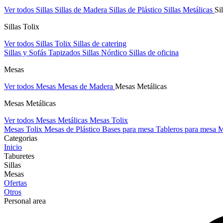
Ver todos Sillas
Sillas de Madera
Sillas de Plástico
Sillas Metálicas
Si
Sillas Tolix
Ver todos Sillas Tolix
Sillas de catering
Sillas y Sofás Tapizados
Sillas Nórdico
Sillas de oficina
Mesas
Ver todos Mesas
Mesas de Madera
Mesas Metálicas
Mesas Metálicas
Ver todos Mesas Metálicas
Mesas Tolix
Mesas Tolix
Mesas de Plástico
Bases para mesa
Tableros para mesa
M
Categorias
Inicio
Taburetes
Sillas
Mesas
Ofertas
Otros
Personal area